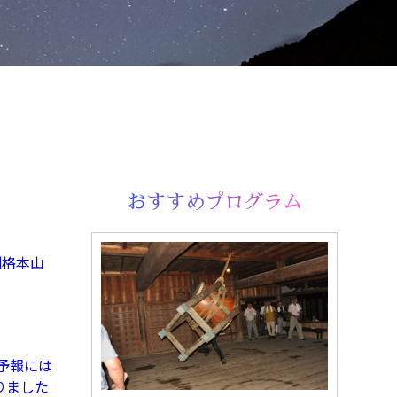
おすすめプログラム
準別格本山
予報には
りました