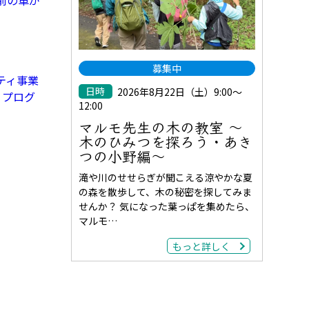
前の車が
募集中
ティ事業
日時
2026年8月22日（土）9:00～
 プログ
12:00
マルモ先生の木の教室 ～
木のひみつを探ろう・あき
つの小野編～
滝や川のせせらぎが聞こえる涼やかな夏
の森を散歩して、木の秘密を探してみま
せんか？ 気になった葉っぱを集めたら、
マルモ…
もっと詳しく