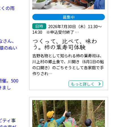
にくの雨
募集中
日時
2026年7月30日（木）11:30～
14:30 ※申込受付終了 …
つくって、比べて、味わ
なさん、
う。柿の葉寿司体験
猿のぬい
吉野名物として知られる柿の葉寿司は、
川上村の郷土食で、川開き（6月1日の鮎
の口開き）のごちそうとして各家庭で手
作りされ…
催。500
もっと詳しく
きまし
ビティ事