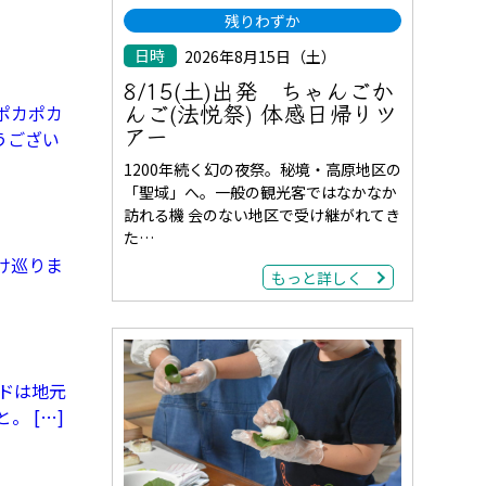
残りわずか
日時
2026年8月15日（土）
8/15(土)出発 ちゃんごか
んご(法悦祭) 体感日帰りツ
。ポカポカ
アー
うござい
1200年続く幻の夜祭。秘境・高原地区の
「聖域」へ。一般の観光客ではなかなか
訪れる機 会のない地区で受け継がれてき
た…
け巡りま
もっと詳しく
ドは地元
 […]