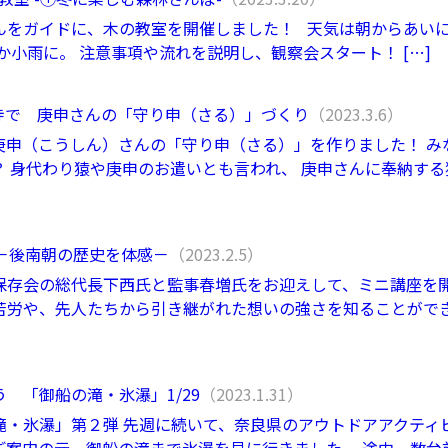
んをガイドに、木の教室を開催しました！ 天気は朝からあい
か小雨に。 注意事項や流れを説明し、観察会スタート！ […]
徳蔵寺で 庚申さんの「守り申（さる）」づくり
（2023.3.6）
庚申（こうしん）さんの「守り申（さる）」を作りました！ み
 身代わり猿や庚申のお遣いとも言われ、 庚申さんに奉納する
ころ－後南朝の歴史を体感－
（2023.2.5）
保存会の総代長下西氏と監事春増氏をお迎えして、ミニ講座を開
苦労や、先人たちから引き継がれた想いの強さを知ることがで
 「御船の滝・氷瀑」1/29
（2023.1.31）
滝・氷瀑」第２弾 先週に続いて、奈良県のアウトドアアクティ