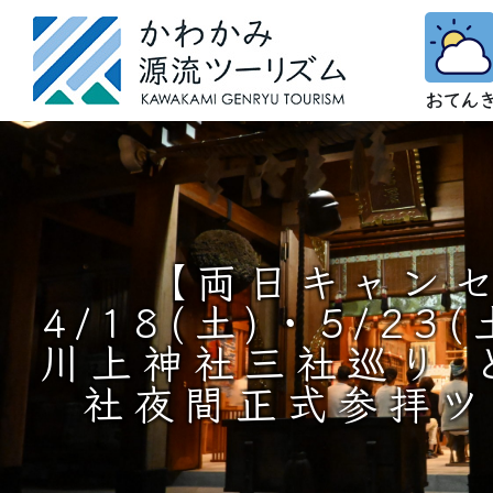
【両日キャン
4/18(土)・5/2
川上神社三社巡り 
社夜間正式参拝ツ