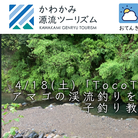
4/18(土)「Toc
アマゴの渓流釣り
子釣り