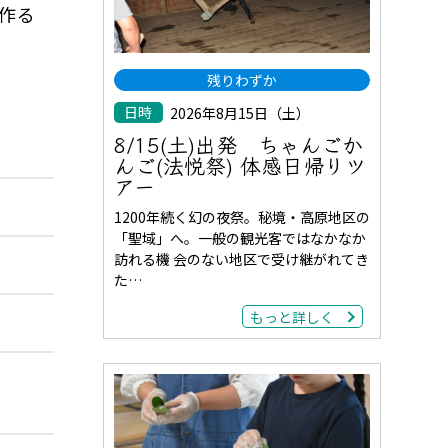
作る
残りわずか
日時
2026年8月15日（土）
8/15(土)出発 ちゃんごか
んご(法悦祭) 体感日帰りツ
アー
1200年続く幻の夜祭。秘境・高原地区の
「聖域」へ。一般の観光客ではなかなか
訪れる機 会のない地区で受け継がれてき
た…
もっと詳しく