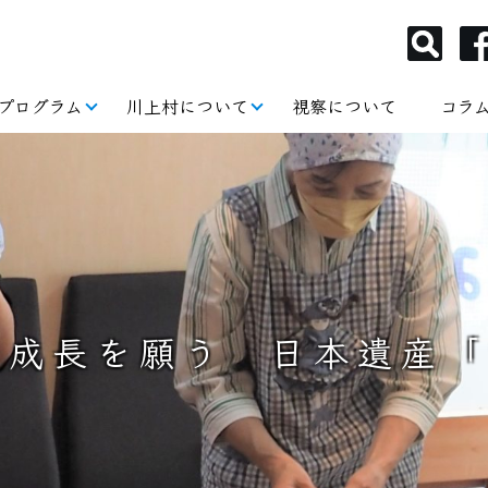
プログラム
川上村について
視察について
コラ
もの成長を願う 日本遺産