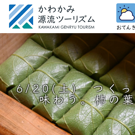
6/20(土) つく
味わう。柿の