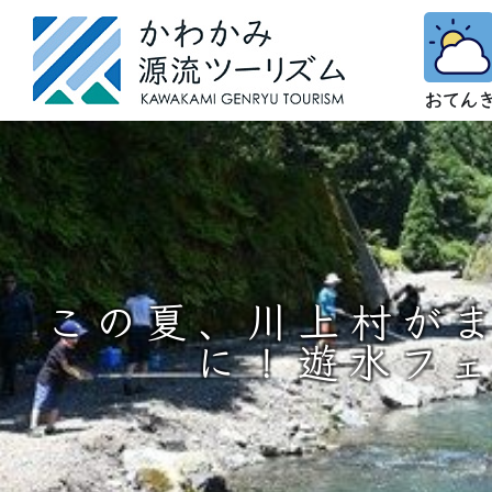
この夏、川上村が
に！遊水フ