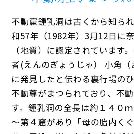
不動窟鍾乳洞は古くから知ら
和57年（1982年）3月12日
（地質）に認定されています。
者(えんのぎょうじゃ） 小角（
に発見したと伝わる裏行場の
不動尊がまつられており、不動
す。鍾乳洞の全長は約１４０ｍ
～第４窟があり「母の胎内く