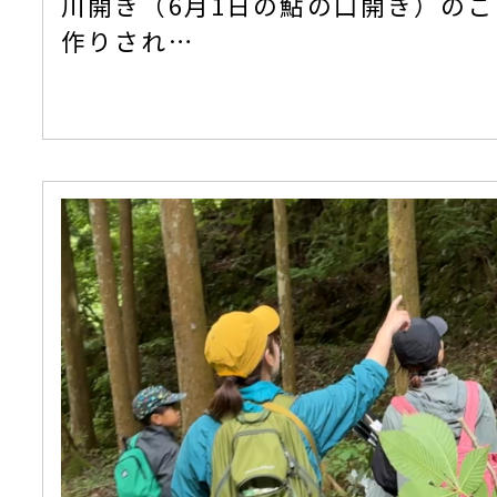
川開き（6月1日の鮎の口開き）の
作りされ…