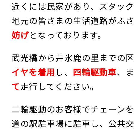
近くには民家があり、スタッ
地元の皆さまの生活道路がふ
妨げ
となっております。
武光橋から井氷鹿の里までの
イヤを着用
し、
四輪駆動車
、
て
走行してください。
二輪駆動のお客様でチェーン
道の駅駐車場に駐車し、公共