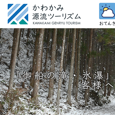
「御船の滝・氷瀑
客様