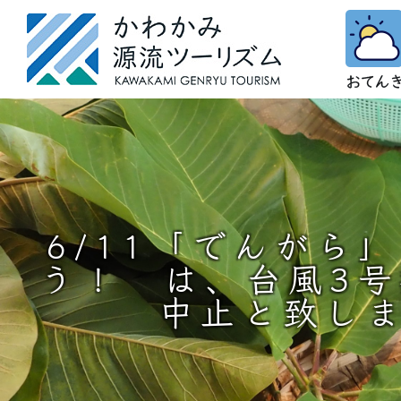
6/11「でんがら
う！ は、台風3
中止と致し